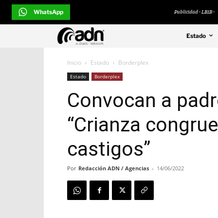
WhatsApp
Publicidad - LB1B -
Estado
Inicio
Estado
Borderplex
Estado
Borderplex
Convocan a padres
“Crianza congruen
castigos”
Por
Redacción ADN / Agencias
-
14/06/2022