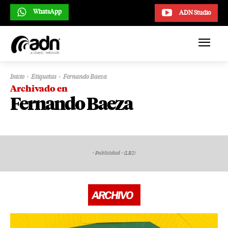
WhatsApp
ADN Studio
Inicio
Etiquetas
Fernando Baeza
Archivado en
Fernando Baeza
- Publicidad - (LB2)
ARCHIVO