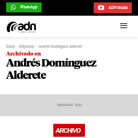
WhatsApp
ADN Studio
Inicio
Etiquetas
Andrés Domínguez Alderete
Archivado en
Andrés Domínguez
Alderete
- Publicidad - (LB2)
ARCHIVO