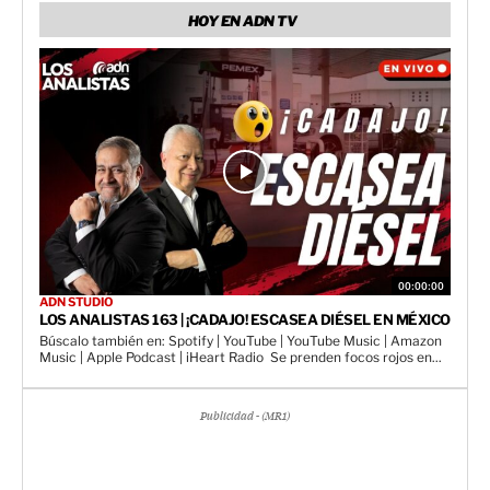
HOY EN ADN TV
00:00:00
ADN STUDIO
LOS ANALISTAS 163 | ¡CADAJO! ESCASEA DIÉSEL EN MÉXICO
Búscalo también en: Spotify | YouTube | YouTube Music | Amazon
Music | Apple Podcast | iHeart Radio Se prenden focos rojos en...
Publicidad - (MR1)